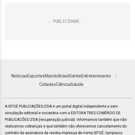
Notícias
Esportes
Mundo
Brasil
Gente
Entretenimento
Cidades
Ciência
Saúde
A ISTOÉ PUBLICAÇÕES LTDA é um portal digital independente e sem
vinculação editorial e societária com a EDITORA TRES COMÉRCIO DE
PUBLICACÕES LTDA (recuperação judicial). Informamos também que não
realizamos cobranças e que também não oferecemos cancelamento do
contrato de assinatura da revista impressa de nome ISTOÉ, tampouco