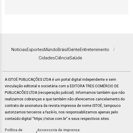
Notícias
Esportes
Mundo
Brasil
Gente
Entretenimento
Cidades
Ciência
Saúde
A ISTOÉ PUBLICAÇÕES LTDA é um portal digital independente e sem
vinculação editorial e societária com a EDITORA TRES COMÉRCIO DE
PUBLICACÕES LTDA (recuperação judicial). Informamos também que não
realizamos cobranças e que também não oferecemos cancelamento do
contrato de assinatura da revista impressa de nome ISTOÉ, tampouco
autorizamos terceiros a fazê-lo, nos responsabilizamos apenas pelo
conteúdo digital “https://istoe.com.br” e seus respectivos sites.
Política de
Assessoria de imprensa: