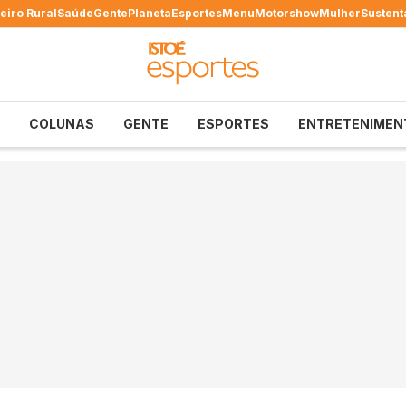
eiro Rural
Saúde
Gente
Planeta
Esportes
Menu
Motorshow
Mulher
Sustent
COLUNAS
GENTE
ESPORTES
ENTRETENIMEN