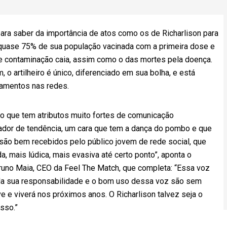
ra saber da importância de atos como os de Richarlison para
 quase 75% de sua população vacinada com a primeira dose e
 contaminação caia, assim como o das mortes pela doença.
 o artilheiro é único, diferenciado em sua bolha, e está
jamentos nas redes.
ro que tem atributos muito fortes de comunicação
ador de tendência, um cara que tem a dança do pombo e que
ão bem recebidos pelo público jovem de rede social, que
 mais lúdica, mais evasiva até certo ponto”, aponta o
runo Maia, CEO da Feel The Match, que completa: “Essa voz
 da sua responsabilidade e o bom uso dessa voz são sem
 e viverá nos próximos anos. O Richarlison talvez seja o
isso.”