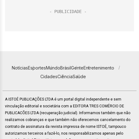
Notícias
Esportes
Mundo
Brasil
Gente
Entretenimento
Cidades
Ciência
Saúde
A ISTOÉ PUBLICAÇÕES LTDA é um portal digital independente e sem
vinculação editorial e societária com a EDITORA TRES COMÉRCIO DE
PUBLICACÕES LTDA (recuperação judicial). Informamos também que não
realizamos cobranças e que também não oferecemos cancelamento do
contrato de assinatura da revista impressa de nome ISTOÉ, tampouco
autorizamos terceiros a fazê-lo, nos responsabilizamos apenas pelo