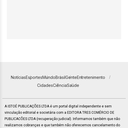
Notícias
Esportes
Mundo
Brasil
Gente
Entretenimento
Cidades
Ciência
Saúde
A ISTOÉ PUBLICAÇÕES LTDA é um portal digital independente e sem
vinculação editorial e societária com a EDITORA TRES COMÉRCIO DE
PUBLICACÕES LTDA (recuperação judicial). Informamos também que não
realizamos cobranças e que também não oferecemos cancelamento do