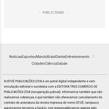
Notícias
Esportes
Mundo
Brasil
Gente
Entretenimento
Cidades
Ciência
Saúde
A ISTOÉ PUBLICAÇÕES LTDA é um portal digital independente e sem
vinculação editorial e societária com a EDITORA TRES COMÉRCIO DE
PUBLICACÕES LTDA (recuperação judicial). Informamos também que não
realizamos cobranças e que também não oferecemos cancelamento do
contrato de assinatura da revista impressa de nome ISTOÉ, tampouco
autorizamos terceiros a fazê-lo, nos responsabilizamos apenas pelo