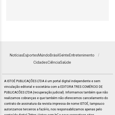
Notícias
Esportes
Mundo
Brasil
Gente
Entretenimento
Cidades
Ciência
Saúde
A ISTOÉ PUBLICAÇÕES LTDA é um portal digital independente e sem
vinculação editorial e societária com a EDITORA TRES COMÉRCIO DE
PUBLICACÕES LTDA (recuperação judicial). Informamos também que não
realizamos cobranças e que também não oferecemos cancelamento do
contrato de assinatura da revista impressa de nome ISTOÉ, tampouco
autorizamos terceiros a fazê-lo, nos responsabilizamos apenas pelo