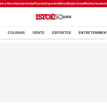
eiro Rural
Saúde
Gente
Planeta
Esportes
Menu
Motorshow
Mulher
Sustent
COLUNAS
GENTE
ESPORTES
ENTRETENIMEN