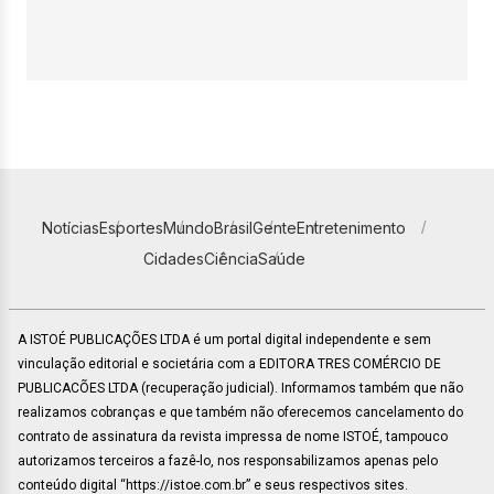
Notícias
Esportes
Mundo
Brasil
Gente
Entretenimento
Cidades
Ciência
Saúde
A ISTOÉ PUBLICAÇÕES LTDA é um portal digital independente e sem
vinculação editorial e societária com a EDITORA TRES COMÉRCIO DE
PUBLICACÕES LTDA (recuperação judicial). Informamos também que não
realizamos cobranças e que também não oferecemos cancelamento do
contrato de assinatura da revista impressa de nome ISTOÉ, tampouco
autorizamos terceiros a fazê-lo, nos responsabilizamos apenas pelo
conteúdo digital “https://istoe.com.br” e seus respectivos sites.