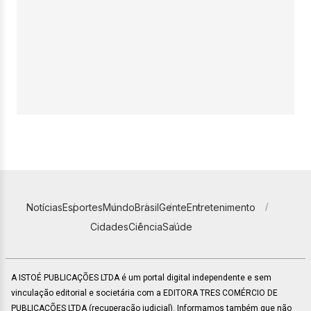
Notícias
Esportes
Mundo
Brasil
Gente
Entretenimento
Cidades
Ciência
Saúde
A ISTOÉ PUBLICAÇÕES LTDA é um portal digital independente e sem
vinculação editorial e societária com a EDITORA TRES COMÉRCIO DE
PUBLICACÕES LTDA (recuperação judicial). Informamos também que não