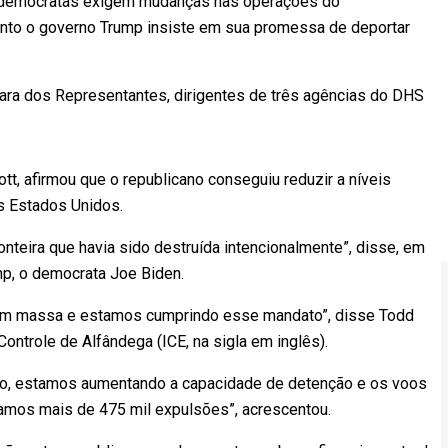
os democratas exigem mudanças nas operações do
nto o governo Trump insiste em sua promessa de deportar
ara dos Representantes, dirigentes de três agências do DHS
tt, afirmou que o republicano conseguiu reduzir a níveis
os Estados Unidos.
nteira que havia sido destruída intencionalmente”, disse, em
ump, o democrata Joe Biden.
em massa e estamos cumprindo esse mandato”, disse Todd
Controle de Alfândega (ICE, na sigla em inglês).
o, estamos aumentando a capacidade de detenção e os voos
izamos mais de 475 mil expulsões”, acrescentou.