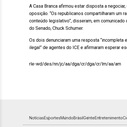
A Casa Branca afirmou estar disposta a negociar
oposição. “Os republicanos compartilharam um ra
conteúdo legislativo”, disseram, em comunicado 
do Senado, Chuck Schumer.
Os dois denunciaram uma resposta “incompleta e
ilegal” de agentes do ICE e afirmaram esperar es
rle-wd/des/nn/jc/aa/dga/cr/dga/cr/lm/aa/am
Notícias
Esportes
Mundo
Brasil
Gente
Entretenimento
C