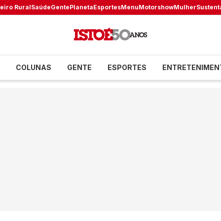
eiro Rural
Saúde
Gente
Planeta
Esportes
Menu
Motorshow
Mulher
Sustent
COLUNAS
GENTE
ESPORTES
ENTRETENIMEN