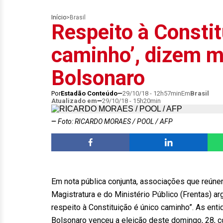
Início
>
Brasil
Respeito à Constit
caminho’, dizem m
Bolsonaro
Por
Estadão Conteúdo
29/10/18 - 12h57min
Em
Brasil
Atualizado em
29/10/18 - 15h20min
Foto: RICARDO MORAES / POOL / AFP
Em nota pública conjunta, associações que reúne
Magistratura e do Ministério Público (Frentas) a
respeito à Constituição é único caminho”. As enti
Bolsonaro venceu a eleição deste domingo, 28, 