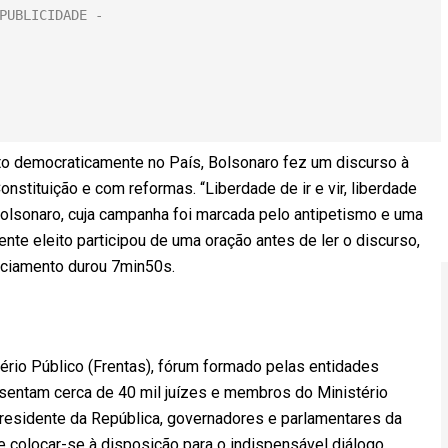
to democraticamente no País, Bolsonaro fez um discurso à
stituição e com reformas. “Liberdade de ir e vir, liberdade
e Bolsonaro, cuja campanha foi marcada pelo antipetismo e uma
ente eleito participou de uma oração antes de ler o discurso,
nciamento durou 7min50s.
tério Público (Frentas), fórum formado pelas entidades
esentam cerca de 40 mil juízes e membros do Ministério
presidente da República, governadores e parlamentares da
e colocar-se à disposição para o indispensável diálogo