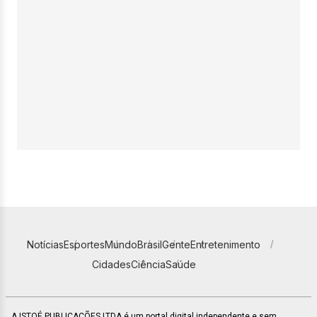
Notícias
Esportes
Mundo
Brasil
Gente
Entretenimento
Cidades
Ciência
Saúde
A ISTOÉ PUBLICAÇÕES LTDA é um portal digital independente e sem