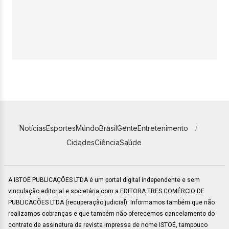
Notícias
Esportes
Mundo
Brasil
Gente
Entretenimento
Cidades
Ciência
Saúde
A ISTOÉ PUBLICAÇÕES LTDA é um portal digital independente e sem
vinculação editorial e societária com a EDITORA TRES COMÉRCIO DE
PUBLICACÕES LTDA (recuperação judicial). Informamos também que não
realizamos cobranças e que também não oferecemos cancelamento do
contrato de assinatura da revista impressa de nome ISTOÉ, tampouco