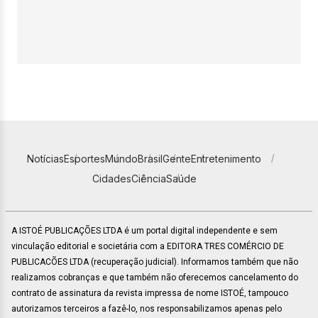
Notícias
Esportes
Mundo
Brasil
Gente
Entretenimento
Cidades
Ciência
Saúde
A ISTOÉ PUBLICAÇÕES LTDA é um portal digital independente e sem
vinculação editorial e societária com a EDITORA TRES COMÉRCIO DE
PUBLICACÕES LTDA (recuperação judicial). Informamos também que não
realizamos cobranças e que também não oferecemos cancelamento do
contrato de assinatura da revista impressa de nome ISTOÉ, tampouco
autorizamos terceiros a fazê-lo, nos responsabilizamos apenas pelo