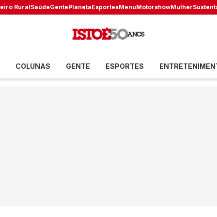
eiro Rural
Saúde
Gente
Planeta
Esportes
Menu
Motorshow
Mulher
Sustent
COLUNAS
GENTE
ESPORTES
ENTRETENIMEN