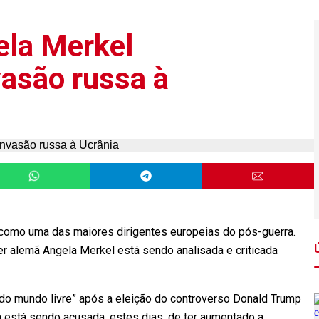
ela Merkel
asão russa à
 como uma das maiores dirigentes europeias do pós-guerra.
ler alemã Angela Merkel está sendo analisada e criticada
do mundo livre” após a eleição do controverso Donald Trump
a está sendo acusada, estes dias, de ter aumentado a