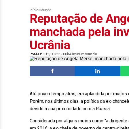
Início
>
Mundo
Reputação de Ang
manchada pela inv
Ucrânia
Por
AFP
12/03/22 - 08h41min
Em
Mundo
Até pouco tempo atrás, era aplaudida por muitos
Porém, nos últimos dias, a política da ex-chance
devido à sua proximidade com a Rússia.
Considerada por alguns meios como “a dirigente 
em 2016, a ex-chefe de governo de centro-direit