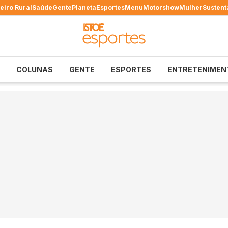
eiro Rural
Saúde
Gente
Planeta
Esportes
Menu
Motorshow
Mulher
Sustent
COLUNAS
GENTE
ESPORTES
ENTRETENIMEN