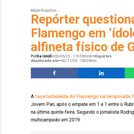
Início
>
Esportes
Repórter questiona
Flamengo em ‘ídol
alfineta físico de 
Por
Da IstoÉ
05/05/23 - 11h59min
Em
Esportes
Atualizado em
02/11/24 - 10h29min
A
fase turbulenta do Flamengo na temporada f
Jovem Pan, após o empate em 1 a 1 entre o Rubro
na última quinta-feira. Segundo o jornalista Rod
multicampeão em 2019.