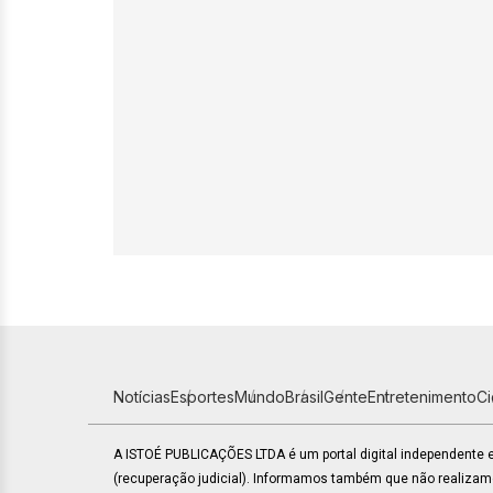
Notícias
Esportes
Mundo
Brasil
Gente
Entretenimento
C
A ISTOÉ PUBLICAÇÕES LTDA é um portal digital independente
(recuperação judicial). Informamos também que não realiza