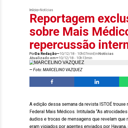
Início
>
Notícias
Reportagem exclu
sobre Mais Médic
repercussão inter
Por
Da Redação
10/12/18 - 10h07min
Em
Notícias
Atualizado em
10/12/18 - 10h13min
Foto: MARCELINO VAZQUEZ
A edição dessa semana da revista ISTOÉ trouxe 
Federal Mais Médicos. Intitulada “As atrocidad
áudios e trocas de mensagens que revelam que 
eram vigiados por agentes enviados por Havana, 