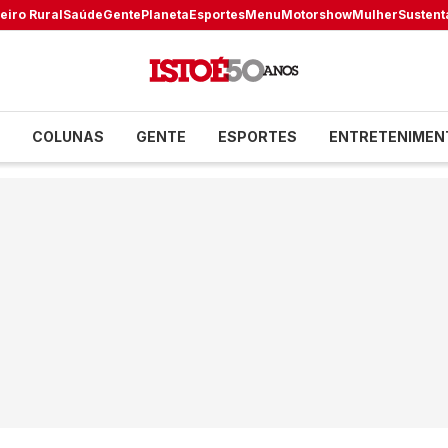
eiro Rural
Saúde
Gente
Planeta
Esportes
Menu
Motorshow
Mulher
Sustent
COLUNAS
GENTE
ESPORTES
ENTRETENIMEN