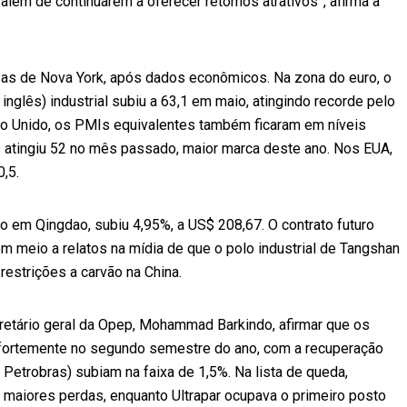
lém de continuarem a oferecer retornos atrativos”, afirma a
as de Nova York, após dados econômicos. Na zona do euro, o
nglês) industrial subiu a 63,1 em maio, atingindo recorde pelo
no Unido, os PMIs equivalentes também ficaram em níveis
ês atingiu 52 no mês passado, maior marca deste ano. Nos EUA,
,5.
do em Qingdao, subiu 4,95%, a US$ 208,67. O contrato futuro
m meio a relatos na mídia de que o polo industrial de Tangshan
restrições a carvão na China.
cretário geral da Opep, Mohammad Barkindo, afirmar que os
 fortemente no segundo semestre do ano, com a recuperação
Petrobras) subiam na faixa de 1,5%. Na lista de queda,
 maiores perdas, enquanto Ultrapar ocupava o primeiro posto