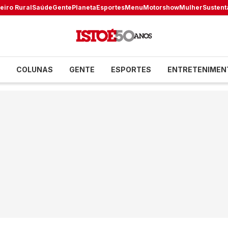
eiro Rural
Saúde
Gente
Planeta
Esportes
Menu
Motorshow
Mulher
Sustent
COLUNAS
GENTE
ESPORTES
ENTRETENIMEN