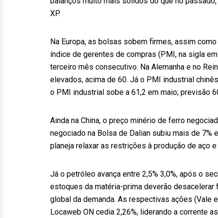
balanços muito mais sólidos do que no passado, a
XP.
Na Europa, as bolsas sobem firmes, assim como 
índice de gerentes de compras (PMI, na sigla em i
terceiro mês consecutivo. Na Alemanha e no Rei
elevados, acima de 60. Já o PMI industrial chin
o PMI industrial sobe a 61,2 em maio; previsão 60
Ainda na China, o preço minério de ferro negocia
negociado na Bolsa de Dalian subiu mais de 7% e
planeja relaxar as restrições à produção de aço e 
Já o petróleo avança entre 2,5% 3,0%, após o se
estoques da matéria-prima deverão desacelerar
global da demanda. As respectivas ações (Vale e 
Locaweb ON cedia 2,26%, liderando a corrente as