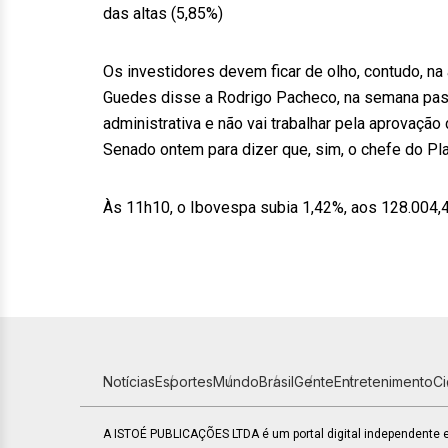
das altas (5,85%)
Os investidores devem ficar de olho, contudo, n
Guedes disse a Rodrigo Pacheco, na semana pass
administrativa e não vai trabalhar pela aprovação
Senado ontem para dizer que, sim, o chefe do Pl
Às 11h10, o Ibovespa subia 1,42%, aos 128.004,
Notícias
Esportes
Mundo
Brasil
Gente
Entretenimento
C
A ISTOÉ PUBLICAÇÕES LTDA é um portal digital independente