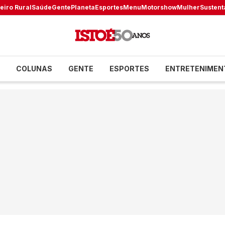
eiro Rural
Saúde
Gente
Planeta
Esportes
Menu
Motorshow
Mulher
Sustent
COLUNAS
GENTE
ESPORTES
ENTRETENIMEN