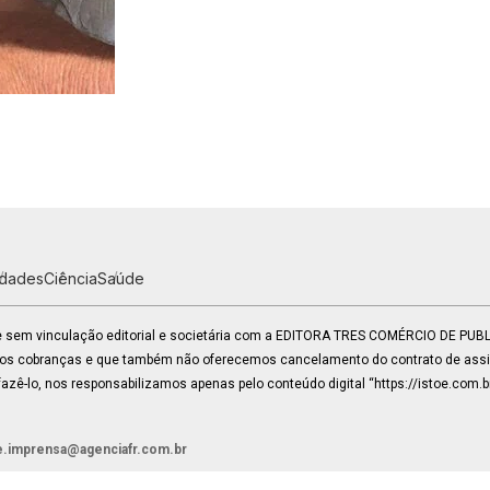
idades
Ciência
Saúde
 e sem vinculação editorial e societária com a EDITORA TRES COMÉRCIO DE PU
mos cobranças e que também não oferecemos cancelamento do contrato de assin
zê-lo, nos responsabilizamos apenas pelo conteúdo digital “https://istoe.com.b
e.imprensa@agenciafr.com.br