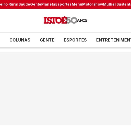
eiro Rural
Saúde
Gente
Planeta
Esportes
Menu
Motorshow
Mulher
Sustent
COLUNAS
GENTE
ESPORTES
ENTRETENIMEN