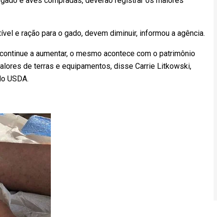
 e gado e aves compradas, deverão registrar os maiores
ível e ração para o gado, devem diminuir, informou a agência.
a continue a aumentar, o mesmo acontece com o patrimônio
alores de terras e equipamentos, disse Carrie Litkowski,
do USDA.