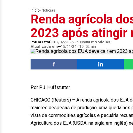
Início
>
Notícias
Renda agrícola do
2023 após atingir
Por
Da IstoÉ
07/02/23 - 21h08min
Em
Notícias
Atualizado em
15/11/24 - 19h52min
Por P.J. Huffstutter
CHICAGO (Reuters) – A renda agrícola dos EUA d
maiores despesas de produção, uma queda nos p
vista de commodities agrícolas e pecuária recu
Agricultura dos EUA (USDA, na sigla em inglês) ne