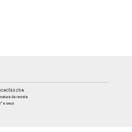
BLICACÕES LTDA
atura da revista
r” e seus