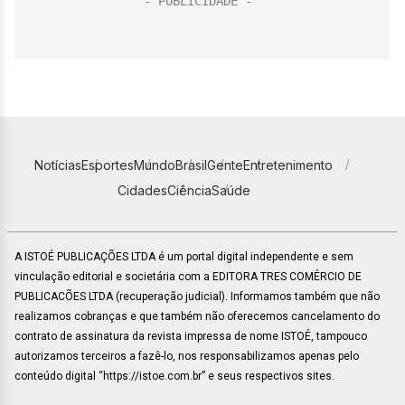
Notícias
Esportes
Mundo
Brasil
Gente
Entretenimento
Cidades
Ciência
Saúde
A ISTOÉ PUBLICAÇÕES LTDA é um portal digital independente e sem
vinculação editorial e societária com a EDITORA TRES COMÉRCIO DE
PUBLICACÕES LTDA (recuperação judicial). Informamos também que não
realizamos cobranças e que também não oferecemos cancelamento do
contrato de assinatura da revista impressa de nome ISTOÉ, tampouco
autorizamos terceiros a fazê-lo, nos responsabilizamos apenas pelo
conteúdo digital “https://istoe.com.br” e seus respectivos sites.