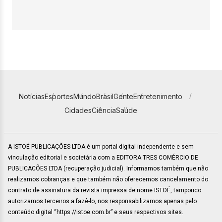
Notícias
Esportes
Mundo
Brasil
Gente
Entretenimento
Cidades
Ciência
Saúde
A ISTOÉ PUBLICAÇÕES LTDA é um portal digital independente e sem
vinculação editorial e societária com a EDITORA TRES COMÉRCIO DE
PUBLICACÕES LTDA (recuperação judicial). Informamos também que não
realizamos cobranças e que também não oferecemos cancelamento do
contrato de assinatura da revista impressa de nome ISTOÉ, tampouco
autorizamos terceiros a fazê-lo, nos responsabilizamos apenas pelo
conteúdo digital “https://istoe.com.br” e seus respectivos sites.