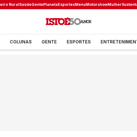
eiro Rural
Saúde
Gente
Planeta
Esportes
Menu
Motorshow
Mulher
Sustent
COLUNAS
GENTE
ESPORTES
ENTRETENIMEN