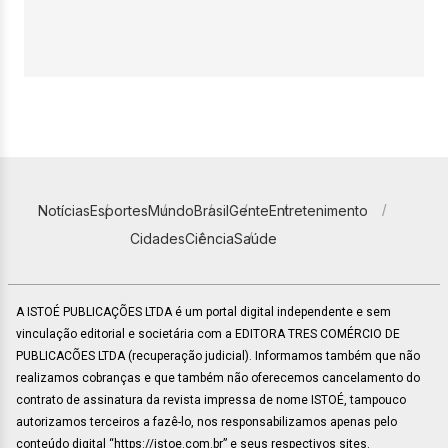
Notícias
Esportes
Mundo
Brasil
Gente
Entretenimento
Cidades
Ciência
Saúde
A ISTOÉ PUBLICAÇÕES LTDA é um portal digital independente e sem
vinculação editorial e societária com a EDITORA TRES COMÉRCIO DE
PUBLICACÕES LTDA (recuperação judicial). Informamos também que não
realizamos cobranças e que também não oferecemos cancelamento do
contrato de assinatura da revista impressa de nome ISTOÉ, tampouco
autorizamos terceiros a fazê-lo, nos responsabilizamos apenas pelo
conteúdo digital “https://istoe.com.br” e seus respectivos sites.