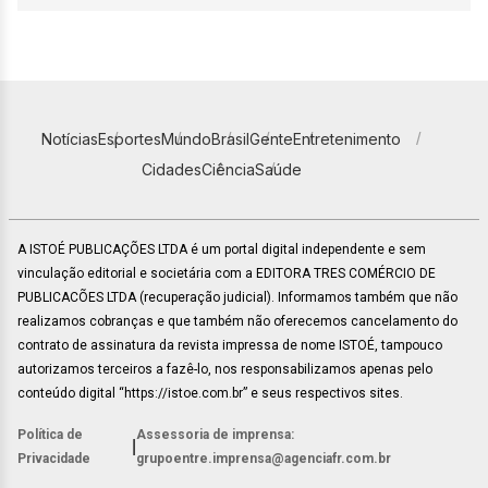
Notícias
Esportes
Mundo
Brasil
Gente
Entretenimento
Cidades
Ciência
Saúde
A ISTOÉ PUBLICAÇÕES LTDA é um portal digital independente e sem
vinculação editorial e societária com a EDITORA TRES COMÉRCIO DE
PUBLICACÕES LTDA (recuperação judicial). Informamos também que não
realizamos cobranças e que também não oferecemos cancelamento do
contrato de assinatura da revista impressa de nome ISTOÉ, tampouco
autorizamos terceiros a fazê-lo, nos responsabilizamos apenas pelo
conteúdo digital “https://istoe.com.br” e seus respectivos sites.
Política de
Assessoria de imprensa:
|
Privacidade
grupoentre.imprensa@agenciafr.com.br