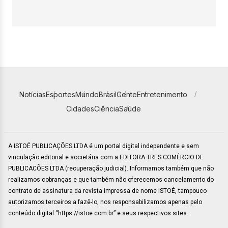
Notícias
Esportes
Mundo
Brasil
Gente
Entretenimento
Cidades
Ciência
Saúde
A ISTOÉ PUBLICAÇÕES LTDA é um portal digital independente e sem
vinculação editorial e societária com a EDITORA TRES COMÉRCIO DE
PUBLICACÕES LTDA (recuperação judicial). Informamos também que não
realizamos cobranças e que também não oferecemos cancelamento do
contrato de assinatura da revista impressa de nome ISTOÉ, tampouco
autorizamos terceiros a fazê-lo, nos responsabilizamos apenas pelo
conteúdo digital “https://istoe.com.br” e seus respectivos sites.