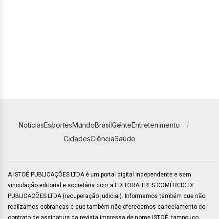
Notícias
Esportes
Mundo
Brasil
Gente
Entretenimento
Cidades
Ciência
Saúde
A ISTOÉ PUBLICAÇÕES LTDA é um portal digital independente e sem
vinculação editorial e societária com a EDITORA TRES COMÉRCIO DE
PUBLICACÕES LTDA (recuperação judicial). Informamos também que não
realizamos cobranças e que também não oferecemos cancelamento do
contrato de assinatura da revista impressa de nome ISTOÉ, tampouco