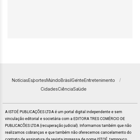
Notícias
Esportes
Mundo
Brasil
Gente
Entretenimento
Cidades
Ciência
Saúde
A ISTOÉ PUBLICAÇÕES LTDA é um portal digital independente e sem
vinculação editorial e societária com a EDITORA TRES COMÉRCIO DE
PUBLICACÕES LTDA (recuperação judicial). Informamos também que não
realizamos cobranças e que também não oferecemos cancelamento do
contrato de assinatura da revista impressa de nome ISTOÉ, tampouco