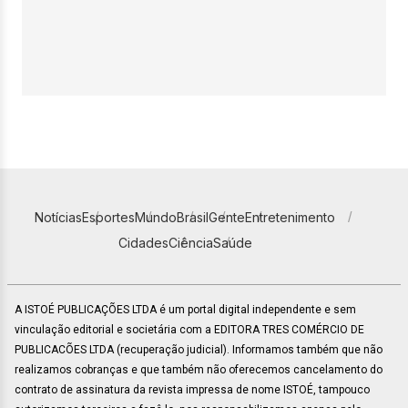
Notícias
Esportes
Mundo
Brasil
Gente
Entretenimento
Cidades
Ciência
Saúde
A ISTOÉ PUBLICAÇÕES LTDA é um portal digital independente e sem
vinculação editorial e societária com a EDITORA TRES COMÉRCIO DE
PUBLICACÕES LTDA (recuperação judicial). Informamos também que não
realizamos cobranças e que também não oferecemos cancelamento do
contrato de assinatura da revista impressa de nome ISTOÉ, tampouco