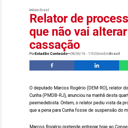
Início
>
Brasil
Relator de proces
que não vai altera
cassação
Por
Estadão Conteúdo
08/06/16 - 11h20min
Em
Brasil
O deputado Marcos Rogério (DEM-RO), relator do
Cunha (PMDB-RJ), anunciou na manhã desta quarta-
peemedebista. Ontem, o relator pediu vista da p
que a pena para Cunha fosse de suspensão do m
Marcos Rogério pretende entregar hoje ao Consel