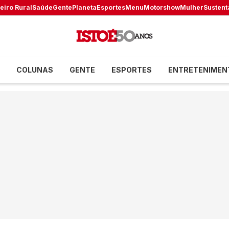
eiro Rural
Saúde
Gente
Planeta
Esportes
Menu
Motorshow
Mulher
Sustent
COLUNAS
GENTE
ESPORTES
ENTRETENIMEN