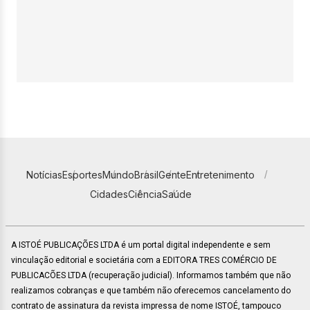
Notícias
Esportes
Mundo
Brasil
Gente
Entretenimento
Cidades
Ciência
Saúde
A ISTOÉ PUBLICAÇÕES LTDA é um portal digital independente e sem
vinculação editorial e societária com a EDITORA TRES COMÉRCIO DE
PUBLICACÕES LTDA (recuperação judicial). Informamos também que não
realizamos cobranças e que também não oferecemos cancelamento do
contrato de assinatura da revista impressa de nome ISTOÉ, tampouco