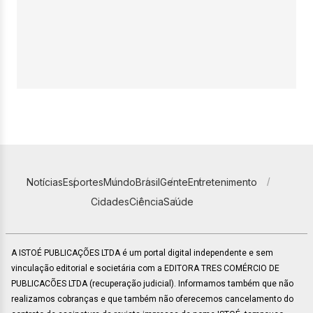
Notícias
Esportes
Mundo
Brasil
Gente
Entretenimento
Cidades
Ciência
Saúde
A ISTOÉ PUBLICAÇÕES LTDA é um portal digital independente e sem
vinculação editorial e societária com a EDITORA TRES COMÉRCIO DE
PUBLICACÕES LTDA (recuperação judicial). Informamos também que não
realizamos cobranças e que também não oferecemos cancelamento do