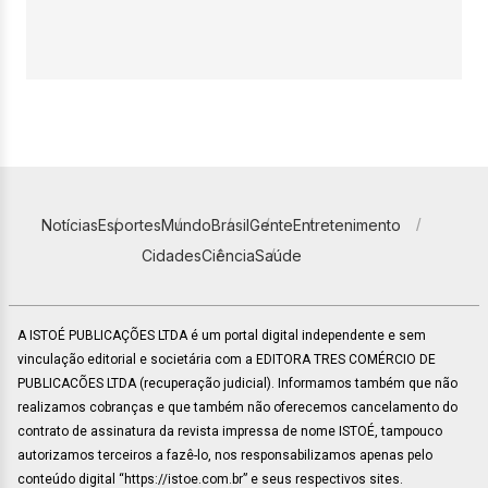
Notícias
Esportes
Mundo
Brasil
Gente
Entretenimento
Cidades
Ciência
Saúde
A ISTOÉ PUBLICAÇÕES LTDA é um portal digital independente e sem
vinculação editorial e societária com a EDITORA TRES COMÉRCIO DE
PUBLICACÕES LTDA (recuperação judicial). Informamos também que não
realizamos cobranças e que também não oferecemos cancelamento do
contrato de assinatura da revista impressa de nome ISTOÉ, tampouco
autorizamos terceiros a fazê-lo, nos responsabilizamos apenas pelo
conteúdo digital “https://istoe.com.br” e seus respectivos sites.