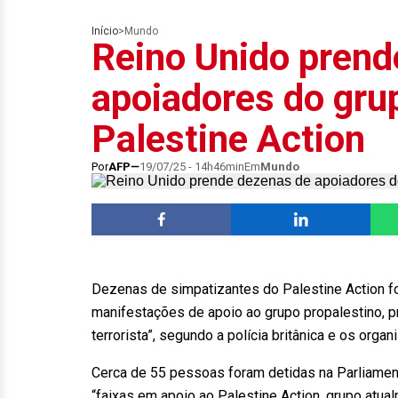
Início
>
Mundo
Reino Unido prend
apoiadores do gru
Palestine Action
Por
AFP
19/07/25 - 14h46min
Em
Mundo
Dezenas de simpatizantes do Palestine Action f
manifestações de apoio ao grupo propalestino, pr
terrorista”, segundo a polícia britânica e os orga
Cerca de 55 pessoas foram detidas na Parliament
“faixas em apoio ao Palestine Action, grupo atualm