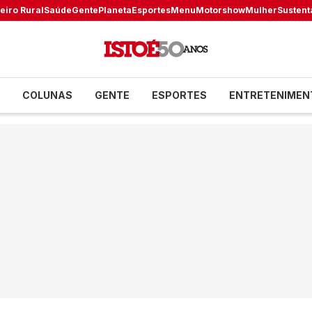
eiro Rural
Saúde
Gente
Planeta
Esportes
Menu
Motorshow
Mulher
Sustent
COLUNAS
GENTE
ESPORTES
ENTRETENIMEN