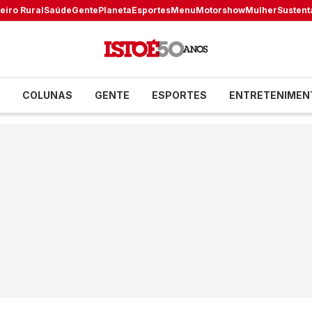
eiro Rural
Saúde
Gente
Planeta
Esportes
Menu
Motorshow
Mulher
Sustent
COLUNAS
GENTE
ESPORTES
ENTRETENIMEN