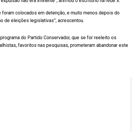
expulsão não era iminente”, afirmou o escritório na rede X.
e foram colocados em detenção, e muito menos depois do
o de eleições legislativas”, acrescentou.
o programa do Partido Conservador, que se for reeleito os
alhistas, favoritos nas pesquisas, prometeram abandonar este