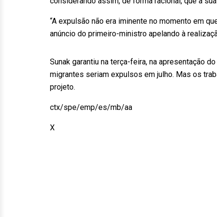
considerando assim, de forma racional, que a sua 
“A expulsão não era iminente no momento em qu
anúncio do primeiro-ministro apelando à realizaçã
Sunak garantiu na terça-feira, na apresentação d
migrantes seriam expulsos em julho. Mas os trab
projeto.
ctx/spe/emp/es/mb/aa
X