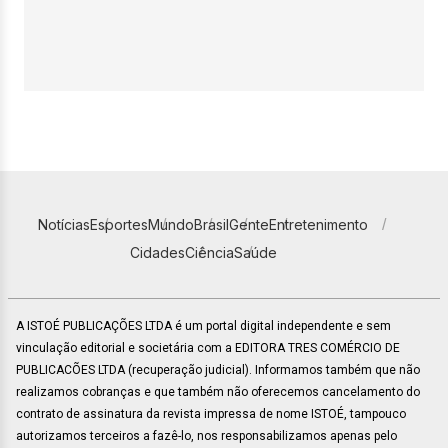
Notícias
Esportes
Mundo
Brasil
Gente
Entretenimento
Cidades
Ciência
Saúde
A ISTOÉ PUBLICAÇÕES LTDA é um portal digital independente e sem
vinculação editorial e societária com a EDITORA TRES COMÉRCIO DE
PUBLICACÕES LTDA (recuperação judicial). Informamos também que não
realizamos cobranças e que também não oferecemos cancelamento do
contrato de assinatura da revista impressa de nome ISTOÉ, tampouco
autorizamos terceiros a fazê-lo, nos responsabilizamos apenas pelo