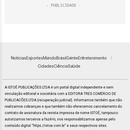
Notícias
Esportes
Mundo
Brasil
Gente
Entretenimento
Cidades
Ciência
Saúde
A ISTOÉ PUBLICAÇÕES LTDA é um portal digital independente e sem
vinculação editorial e societária com a EDITORA TRES COMÉRCIO DE
PUBLICACÕES LTDA (recuperação judicial). Informamos também que não
realizamos cobranças e que também não oferecemos cancelamento do
contrato de assinatura da revista impressa de nome ISTOÉ, tampouco
autorizamos terceiros a fazê-lo, nos responsabilizamos apenas pelo
conteúdo digital “https://istoe.com.br” e seus respectivos sites.