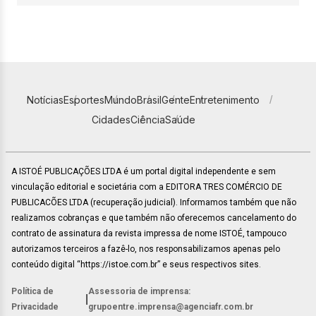
Notícias
Esportes
Mundo
Brasil
Gente
Entretenimento
Cidades
Ciência
Saúde
A ISTOÉ PUBLICAÇÕES LTDA é um portal digital independente e sem
vinculação editorial e societária com a EDITORA TRES COMÉRCIO DE
PUBLICACÕES LTDA (recuperação judicial). Informamos também que não
realizamos cobranças e que também não oferecemos cancelamento do
contrato de assinatura da revista impressa de nome ISTOÉ, tampouco
autorizamos terceiros a fazê-lo, nos responsabilizamos apenas pelo
conteúdo digital “https://istoe.com.br” e seus respectivos sites.
Política de
Assessoria de imprensa:
|
Privacidade
grupoentre.imprensa@agenciafr.com.br