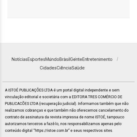
Notícias
Esportes
Mundo
Brasil
Gente
Entretenimento
Cidades
Ciência
Saúde
A ISTOÉ PUBLICAÇÕES LTDA é um portal digital independente e sem
vinculação editorial e societária com a EDITORA TRES COMÉRCIO DE
PUBLICACÕES LTDA (recuperação judicial). Informamos também que não
realizamos cobranças e que também não oferecemos cancelamento do
contrato de assinatura da revista impressa de nome ISTOÉ, tampouco
autorizamos terceiros a fazê-lo, nos responsabilizamos apenas pelo
conteúdo digital “https://istoe.com.br” e seus respectivos sites.