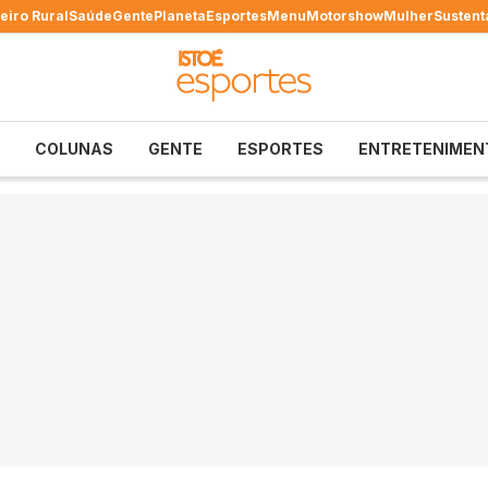
eiro Rural
Saúde
Gente
Planeta
Esportes
Menu
Motorshow
Mulher
Sustent
COLUNAS
GENTE
ESPORTES
ENTRETENIMEN