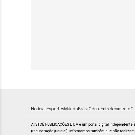
Notícias
Esportes
Mundo
Brasil
Gente
Entretenimento
C
A ISTOÉ PUBLICAÇÕES LTDA é um portal digital independente
(recuperação judicial). Informamos também que não realiza