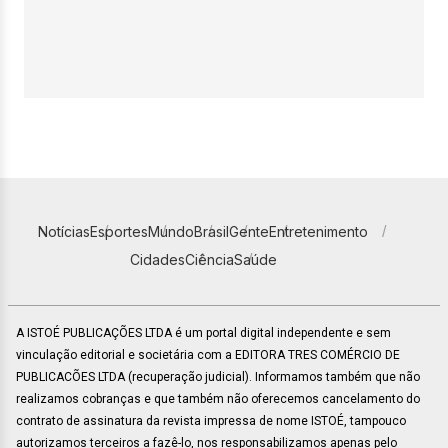
Notícias
Esportes
Mundo
Brasil
Gente
Entretenimento
Cidades
Ciência
Saúde
A ISTOÉ PUBLICAÇÕES LTDA é um portal digital independente e sem
vinculação editorial e societária com a EDITORA TRES COMÉRCIO DE
PUBLICACÕES LTDA (recuperação judicial). Informamos também que não
realizamos cobranças e que também não oferecemos cancelamento do
contrato de assinatura da revista impressa de nome ISTOÉ, tampouco
autorizamos terceiros a fazê-lo, nos responsabilizamos apenas pelo