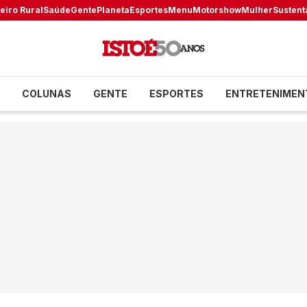
eiro Rural
Saúde
Gente
Planeta
Esportes
Menu
Motorshow
Mulher
Sustent
COLUNAS
GENTE
ESPORTES
ENTRETENIMEN