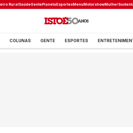
eiro Rural
Saúde
Gente
Planeta
Esportes
Menu
Motorshow
Mulher
Sustent
COLUNAS
GENTE
ESPORTES
ENTRETENIMEN