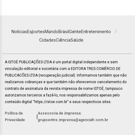
Notícias
Esportes
Mundo
Brasil
Gente
Entretenimento
Cidades
Ciência
Saúde
A ISTOÉ PUBLICAÇÕES LTDA é um portal digital independente e sem
vinculação editorial e societária com a EDITORA TRES COMÉRCIO DE
PUBLICACÕES LTDA (recuperação judicial). Informamos também que não
realizamos cobranças e que também não oferecemos cancelamento do
contrato de assinatura da revista impressa de nome ISTOÉ, tampouco
autorizamos terceiros a fazê-lo, nos responsabilizamos apenas pelo
conteúdo digital “https://istoe.com.br” e seus respectivos sites.
Política de
Assessoria de imprensa:
|
Privacidade
grupoentre.imprensa@agenciafr.com.br