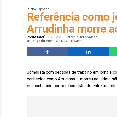
Início
>
Esportes
Referência como jo
Arrudinha morre a
Por
Da IstoÉ
15/05/23 - 19h09min
Em
Esportes
Atualizado em
04/11/24 - 08h46min
Jornalista com décadas de trabalho em jornais c
conhecido como Arrudinha — morreu no último sá
era conhecido por seu bom trânsito entre as estr