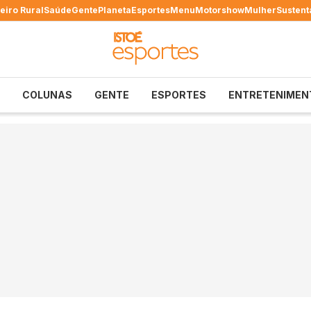
eiro Rural
Saúde
Gente
Planeta
Esportes
Menu
Motorshow
Mulher
Sustent
COLUNAS
GENTE
ESPORTES
ENTRETENIMEN