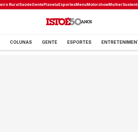
eiro Rural
Saúde
Gente
Planeta
Esportes
Menu
Motorshow
Mulher
Sustent
COLUNAS
GENTE
ESPORTES
ENTRETENIMEN