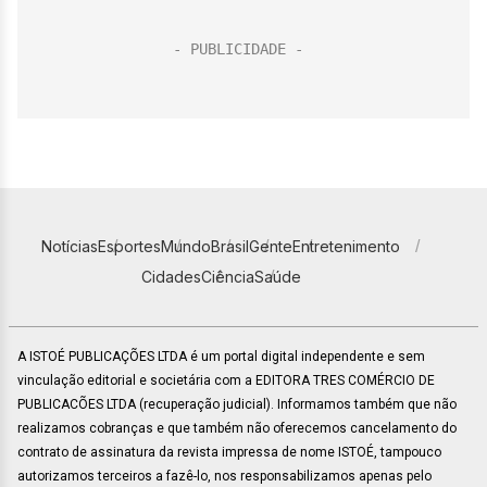
Notícias
Esportes
Mundo
Brasil
Gente
Entretenimento
Cidades
Ciência
Saúde
A ISTOÉ PUBLICAÇÕES LTDA é um portal digital independente e sem
vinculação editorial e societária com a EDITORA TRES COMÉRCIO DE
PUBLICACÕES LTDA (recuperação judicial). Informamos também que não
realizamos cobranças e que também não oferecemos cancelamento do
contrato de assinatura da revista impressa de nome ISTOÉ, tampouco
autorizamos terceiros a fazê-lo, nos responsabilizamos apenas pelo