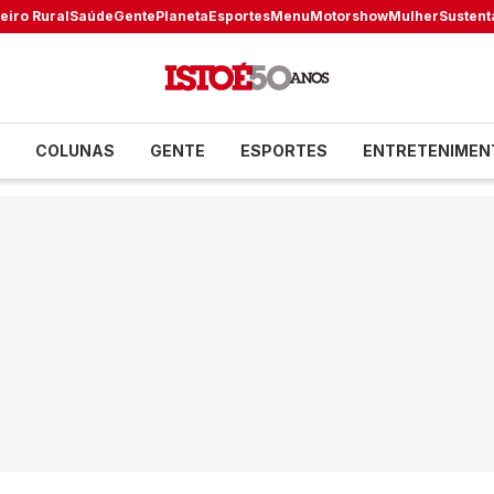
eiro Rural
Saúde
Gente
Planeta
Esportes
Menu
Motorshow
Mulher
Sustent
COLUNAS
GENTE
ESPORTES
ENTRETENIMEN