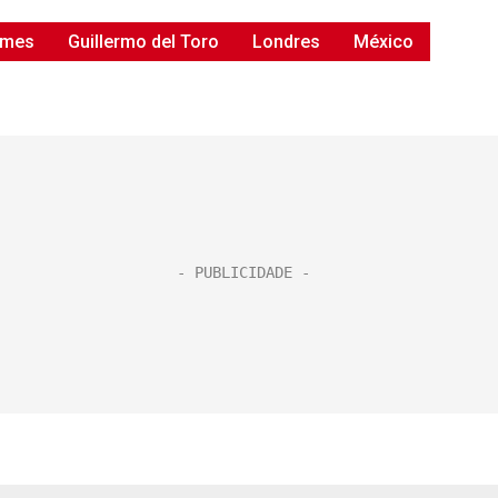
lmes
Guillermo del Toro
Londres
México