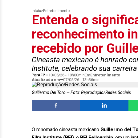
Início
>
Entretenimento
Entenda o signific
reconhecimento in
recebido por Guill
Cineasta mexicano é honrado com
Institute, celebrando sua carreir
Por
AFP
10/05/26 - 18h00min
Em
Entretenimento
Atualizado em
07/05/26 - 13h36min
Guillermo Del Toro
Foto: Reprodução/Redes Sociais
O renomado cineasta mexicano
Guillermo del T
Film Institute (BFI)
, o
BFI Fellowship
, em um jant