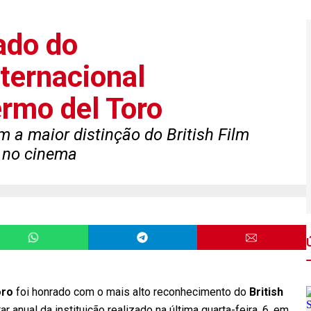
ado do
ternacional
ermo del Toro
 a maior distinção do British Film
a no cinema
oro
foi honrado com o mais alto reconhecimento do
British
ar anual da instituição realizado na última quarta-feira, 6, em