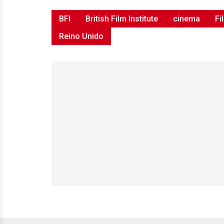
BFI
British Film Institute
cinema
Fi
Reino Unido