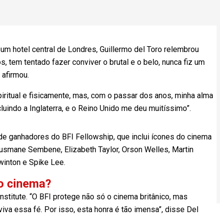
 um hotel central de Londres, Guillermo del Toro relembrou
, tem tentado fazer conviver o brutal e o belo, nunca fiz um
 afirmou.
piritual e fisicamente, mas, com o passar dos anos, minha alma
luindo a Inglaterra, e o Reino Unido me deu muitíssimo”.
a de ganhadores do BFI Fellowship, que inclui ícones do cinema
usmane Sembene, Elizabeth Taylor, Orson Welles, Martin
winton e Spike Lee.
 o cinema?
Institute. “O BFI protege não só o cinema britânico, mas
a essa fé. Por isso, esta honra é tão imensa”, disse Del