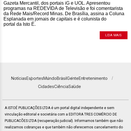
Gazeta Mercantil, dos portais iG e UOL. Apresentou
programas na REDEVIDA de Televisão e foi comentarista
da Rede Mais/Record Minas. De Brasília, assina a Coluna
Esplanada em jornais de capitais e é colunista do
portal da Isto É.
LEIA MAIS
Notícias
Esportes
Mundo
Brasil
Gente
Entretenimento
Cidades
Ciência
Saúde
A ISTOÉ PUBLICAÇÕES LTDA é um portal digital independente e sem
vinculação editorial e societária com a EDITORA TRES COMÉRCIO DE
PUBLICACÕES LTDA (recuperação judicial). Informamos também que não
realizamos cobranças e que também não oferecemos cancelamento do